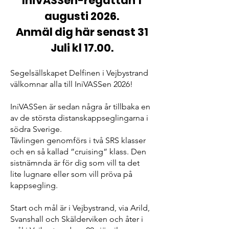
IniVASSen-regattan 1
augusti 2026.
Anmäl dig här senast 31
Juli kl 17.00.
Segelsällskapet Delfinen i Vejbystrand
välkomnar alla till IniVASSen 2026!
IniVASSen är sedan några år tillbaka en
av de största distanskappseglingarna i
södra Sverige.
Tävlingen genomförs i två SRS klasser
och en så kallad ”cruising” klass. Den
sistnämnda är för dig som vill ta det
lite lugnare eller som vill pröva på
kappsegling.
Start och mål är i Vejbystrand, via Arild,
Svanshall och Skälderviken och åter i