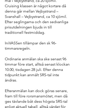
mål i Vejbystrand, ca 20 sjömil.
Cruising klassen är något kortare då
denna går mellan Vejbystrand –
Svanshall – Vejbystrand, ca 10 sjömil.
Efter seglingarna och den sedvanliga
prisutdelningen bjuds in till
traditionell festmiddag.
IniVASSen tillämpar den sk 96-
timmarsregeln.
Ordinarie anmälan ska ske senast 96
timmar före start, alltså senast klockan
10.00, tisdagen 28 juli. Efter denna
tidpunkt kan anmält SRS-tal inte
ändras.
Efteranmälan kan dock göras senare,
fram till före rorsmansmötet, men då
ges tävlande båt dess högsta SRS-tal
enligt aktuell tabell, alltså värdet för