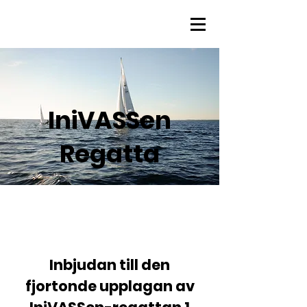
IniVASSen
Regatta
Inbjudan till den
fjortonde upplagan av